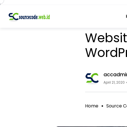
Source Code
Websit
WordP
accadmi
April 21, 2020
Home
Source C