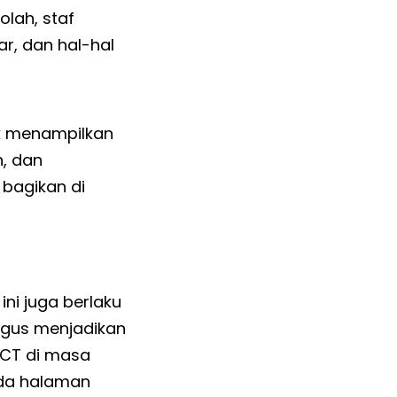
olah, staf
ar, dan hal-hal
k menampilkan
n, dan
 bagikan di
ini juga berlaku
agus menjadikan
ICT di masa
ada halaman