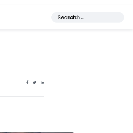
Search
Facebook Page: sourcecode.web.id
Twitter Page: sourcecode.web.id
linkedin Page: sourcecode.web.id