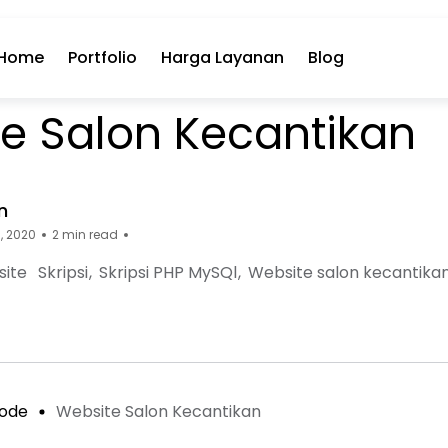
Home
Portfolio
Harga Layanan
Blog
e Salon Kecantikan
n
, 2020
2 min read
ite
Skripsi
Skripsi PHP MySQl
Website salon kecantika
rcecode.web.id
ourcecode.web.id
e: sourcecode.web.id
ode
Website Salon Kecantikan