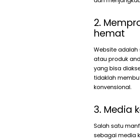
dan menjangkau 
2. Mempr
hemat
Website adalah
atau produk an
yang bisa diakse
tidaklah membut
konvensional.
3. Media 
Salah satu manf
sebagai media k