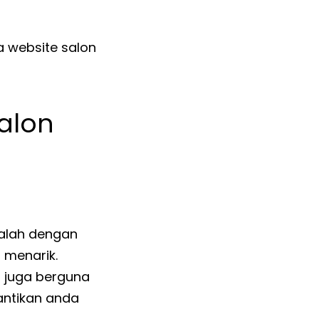
 website salon
alon
dalah dengan
 menarik.
pi juga berguna
antikan anda