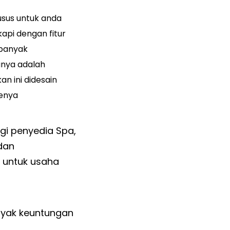
usus untuk anda
api dengan fitur
 banyak
unya adalah
an ini didesain
enya
agi penyedia Spa,
dan
 untuk usaha
anyak keuntungan