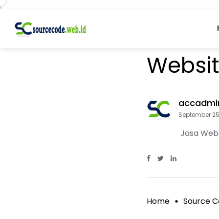
Source Code
Websit
accadmi
September 25
Jasa Webs
Facebook Page: sou
Twitter Page: s
linkedin Pag
Home
Source C