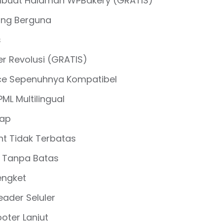
buat Halaman WPBakery (GRATIS)
ang Berguna
s
r Revolusi (GRATIS)
 Sepenuhnya Kompatibel
L Multilingual
iap
t Tidak Terbatas
r Tanpa Batas
engket
ader Seluler
oter Lanjut