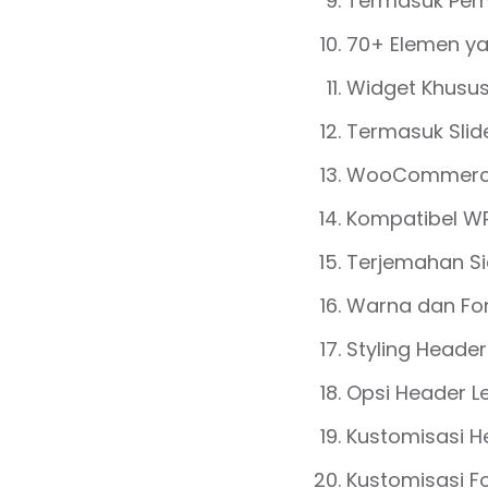
Termasuk Pem
70+ Elemen y
Widget Khusu
Termasuk Slide
WooCommerce
Kompatibel WPM
Terjemahan S
Warna dan Fon
Styling Heade
Opsi Header L
Kustomisasi He
Kustomisasi Fo