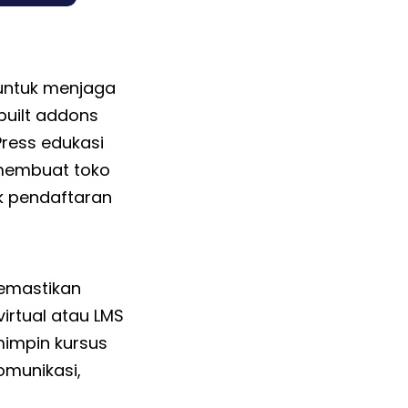
untuk menjaga
built addons
ress edukasi
membuat toko
k pendaftaran
mastikan
irtual atau LMS
mimpin kursus
omunikasi,