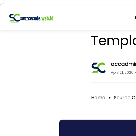
Source Code
Templ
accadmi
April 21, 2020
Home
Source C