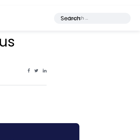
Search
us
Facebook Page: sourcecode.web.id
Twitter Page: sourcecode.web.id
linkedin Page: sourcecode.web.id