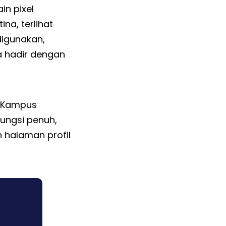
n pixel
na, terlihat
digunakan,
 hadir dengan
s Kampus
ungsi penuh,
 halaman profil