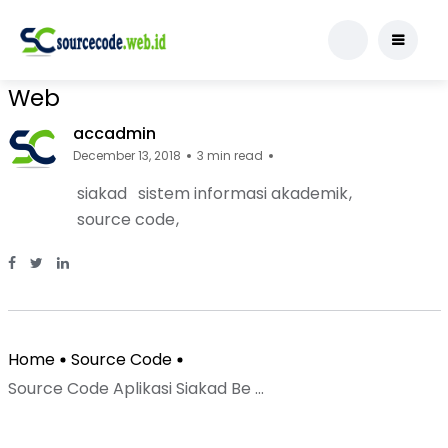
Source Code
Source Code Aplikasi Siakad Berbasis
Web
accadmin
December 13, 2018
3 min read
siakad
sistem informasi akademik
source code
Facebook Page: sourcecode.web.id
Twitter Page: sourcecode.web.id
linkedin Page: sourcecode.web.id
Home
Source Code
Source Code Aplikasi Siakad Be ...