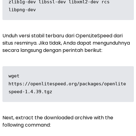
zlib1g-dev libssl-dev libxml2-dev rcs 
libpng-dev
Unduh versi stabil terbaru dari OpenLiteSpeed ​​dari
situs resminya. Jika tidak, Anda dapat mengunduhnya
secara langsung dengan perintah berikut:
wget 
https://openlitespeed.org/packages/openlite
speed-1.4.39.tgz
Next, extract the downloaded archive with the
following command: