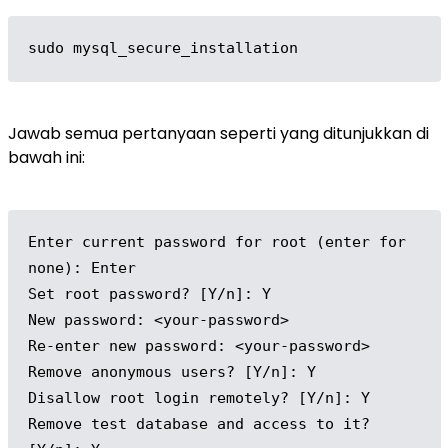
sudo mysql_secure_installation
Jawab semua pertanyaan seperti yang ditunjukkan di
bawah ini:
Enter current password for root (enter for 
none): Enter

Set root password? [Y/n]: Y

New password: <your-password>

Re-enter new password: <your-password>

Remove anonymous users? [Y/n]: Y

Disallow root login remotely? [Y/n]: Y

Remove test database and access to it? 