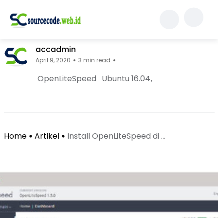
Artikel
Install OpenLiteSpeed ​​di Ubuntu 16.04
accadmin
April 9, 2020
3 min read
OpenLiteSpeed
Ubuntu 16.04
Facebook Page: sourcecode.web.id
Twitter Page: sourcecode.web.id
linkedin Page: sourcecode.web.id
Home
Artikel
Install OpenLiteSpeed ​​di ...